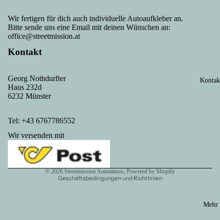
Wir fertigen für dich auch individuelle Autoaufkleber an.
Bitte sende uns eine Email mit deinen Wünschen an:
office@streetmission.at
Kontakt
Georg Nothdurfter
Kontak
Haus 232d
Datenschutzerklärung
6232 Münster
Kontaktinformationen
AGB
Tel: +43 6767786552
Versand
Wir versenden mit
Impressum
Widerrufsrecht
© 2026
Streetmission Autotattoos
, Powered by Shopify
Geschäftsbedingungen und Richtlinien
Mehr