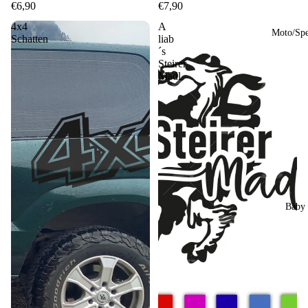
€6,90
€7,90
4x4
A
Moto/Sp
Schatten
liab
´s
Steirer
Madl
Baby