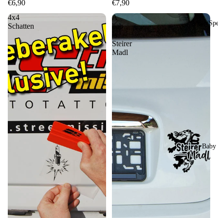
€6,90
€7,90
4x4
A
Moto/Sp
Schatten
liab
´s
Steirer
Madl
Baby