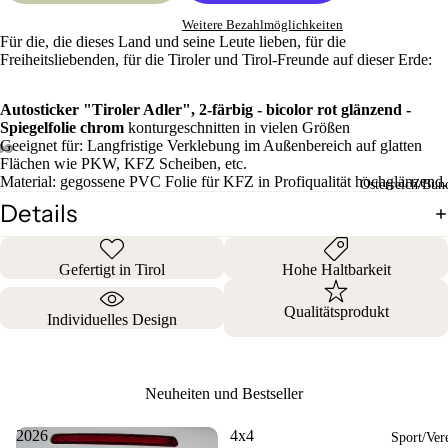
Weitere Bezahlmöglichkeiten
Für die, die dieses Land und seine Leute lieben, für die
Freiheitsliebenden, für die Tiroler und Tirol-Freunde auf dieser Erde:
Autosticker "Tiroler Adler", 2-färbig - bicolor rot glänzend -
Spiegelfolie chrom
konturgeschnitten in vielen Größen
Geeignet für: Langfristige Verklebung im Außenbereich auf glatten
Flächen wie PKW, KFZ Scheiben, etc.
Material: gegossene PVC Folie für KFZ in Profiqualität hochglänzend.
Österreich/Bun
Details
Gefertigt in Tirol
Hohe Haltbarkeit
Qualitätsprodukt
Individuelles Design
Neuheiten und Bestseller
2026
4x4
Sport/Ver