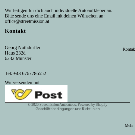
Wir fertigen für dich auch individuelle Autoaufkleber an.
Bitte sende uns eine Email mit deinen Wünschen an:
office@streetmission.at
Kontakt
Georg Nothdurfter
Kontak
Haus 232d
Datenschutzerklärung
6232 Münster
Kontaktinformationen
AGB
Tel: +43 6767786552
Versand
Wir versenden mit
Impressum
Widerrufsrecht
© 2026
Streetmission Autotattoos
, Powered by Shopify
Geschäftsbedingungen und Richtlinien
Mehr