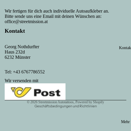
Wir fertigen für dich auch individuelle Autoaufkleber an.
Bitte sende uns eine Email mit deinen Wünschen an:
office@streetmission.at
Kontakt
Georg Nothdurfter
Kontak
Haus 232d
Datenschutzerklärung
6232 Münster
Kontaktinformationen
AGB
Tel: +43 6767786552
Versand
Wir versenden mit
Impressum
Widerrufsrecht
© 2026
Streetmission Autotattoos
, Powered by Shopify
Geschäftsbedingungen und Richtlinien
Mehr