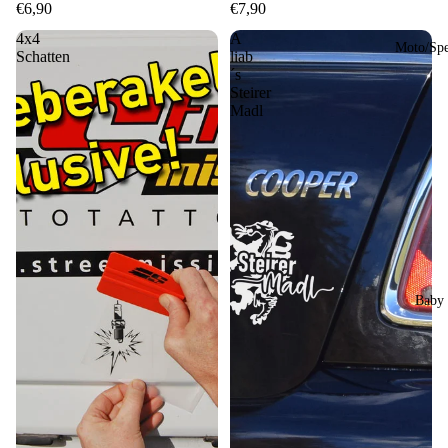
€6,90
€7,90
4x4
A
Moto/Sp
Schatten
liab
´s
Steirer
Madl
Baby