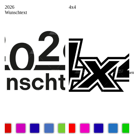
2026
4x4
Wunschtext
Reisen