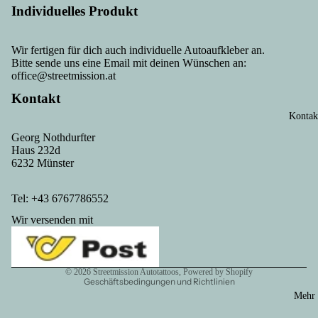
Individuelles Produkt
Wir fertigen für dich auch individuelle Autoaufkleber an.
Bitte sende uns eine Email mit deinen Wünschen an:
office@streetmission.at
Kontakt
Kontak
Georg Nothdurfter
Haus 232d
Datenschutzerklärung
6232 Münster
Kontaktinformationen
AGB
Tel: +43 6767786552
Versand
Wir versenden mit
Impressum
Widerrufsrecht
© 2026
Streetmission Autotattoos
, Powered by Shopify
Geschäftsbedingungen und Richtlinien
Mehr