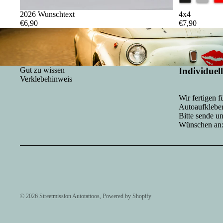
2026 Wunschtext
4x4
€6,90
€7,90
Gut zu wissen
Individuel
Verklebehinweis
Wir fertigen f
Autoaufkleber
Bitte sende u
Wünschen an
© 2026
Streetmission Autotattoos
, Powered by Shopify