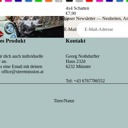
4x4 Schatten
€7,90
Unser Newsletter — Neuheiten, A
Baby
E-Mail
les Produkt
Kontakt
ür dich auch individuelle
Georg Nothdurfter
 an.
Haus 232d
ns eine Email mit deinen
6232 Münster
:
office@streetmission.at
Tel: +43 6767786552
Tiere/Natur