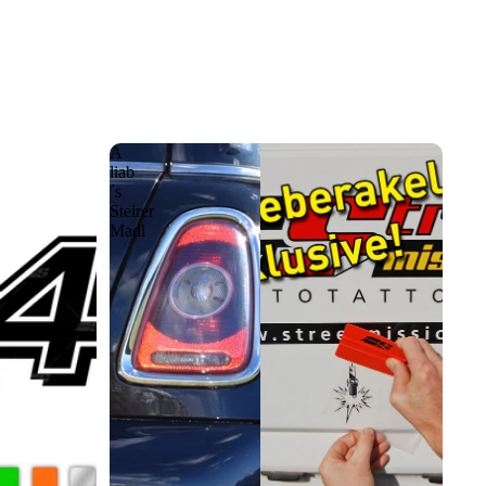
A
liab
´s
Steirer
Madl