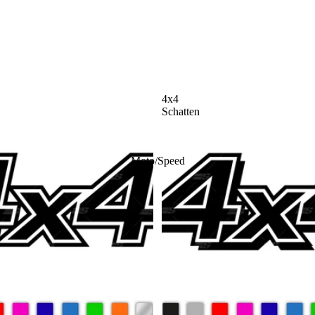
4x4
Schatten
Moto/Speed