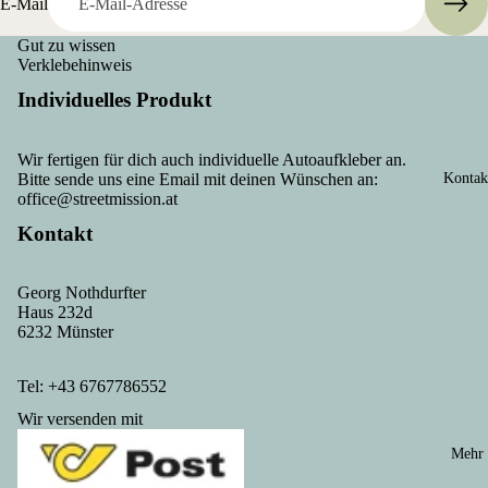
E-Mail
Gut zu wissen
Verklebehinweis
Individuelles Produkt
Wir fertigen für dich auch individuelle Autoaufkleber an.
Bitte sende uns eine Email mit deinen Wünschen an:
Kontak
office@streetmission.at
Kontakt
Georg Nothdurfter
Haus 232d
Datenschutzerklärung
6232 Münster
Kontaktinformationen
AGB
Tel: +43 6767786552
Versand
Wir versenden mit
Impressum
Mehr
Widerrufsrecht