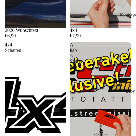
Moto/Sp
2026 Wunschtext
4x4
€6,90
€7,90
4x4
A
Schatten
liab
´s
Steirer
Madl
Baby