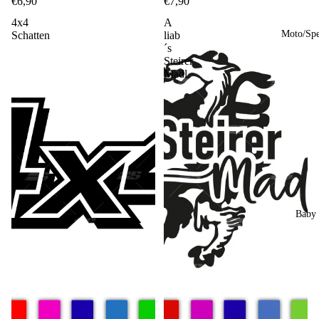
€6,90
€7,90
4x4
A
Moto/Sp
Schatten
liab
´s
Steirer
Madl
Baby