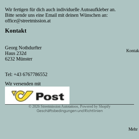
Wir fertigen für dich auch individuelle Autoaufkleber an.
Bitte sende uns eine Email mit deinen Wünschen an:
office@streetmission.at
Kontakt
Georg Nothdurfter
Kontak
Haus 232d
Datenschutzerklärung
6232 Münster
Kontaktinformationen
AGB
Tel: +43 6767786552
Versand
Wir versenden mit
Impressum
Widerrufsrecht
© 2026
Streetmission Autotattoos
, Powered by Shopify
Geschäftsbedingungen und Richtlinien
Mehr